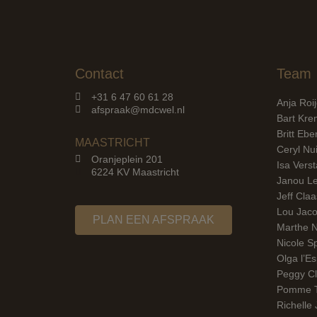
Contact
Team
+31 6 47 60 61 28
Anja Roi
afspraak@mdcwel.nl
Bart Kre
Britt Ebe
MAASTRICHT
Ceryl Nui
Oranjeplein 201
Isa Vers
6224 KV Maastricht
Janou L
Jeff Cla
Lou Jac
PLAN EEN AFSPRAAK
Marthe 
Nicole S
Olga l’Es
Peggy C
Pomme 
Richelle