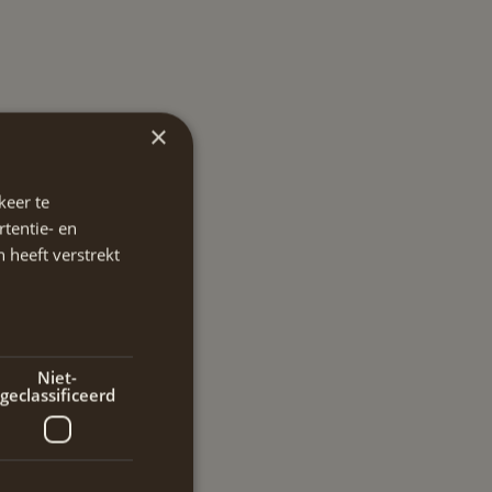
×
keer te
tentie- en
 heeft verstrekt
Niet-
geclassificeerd