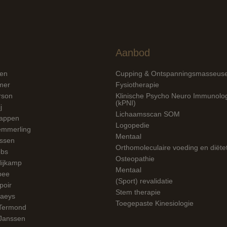
Aanbod
jen
Cupping & Ontspanningsmasseus
mer
Fysiotherapie
rson
Klinische Psycho Neuro Immunolo
(kPNI)
j
Lichaamsscan SOM
tappen
Logopedie
emmerling
Mentaal
assen
Orthomoleculaire voeding en diëte
obs
Osteopathie
Nijkamp
Mentaal
pee
(Sport) revalidatie
poir
Stem therapie
laeys
Toegepaste Kinesiologie
Termond
 Janssen