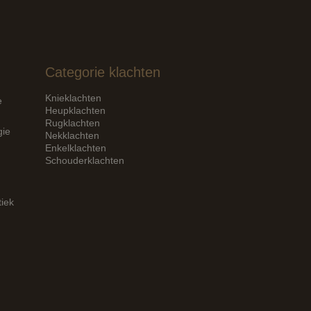
Categorie klachten
Knieklachten
e
Heupklachten
Rugklachten
gie
Nekklachten
Enkelklachten
Schouderklachten
tiek