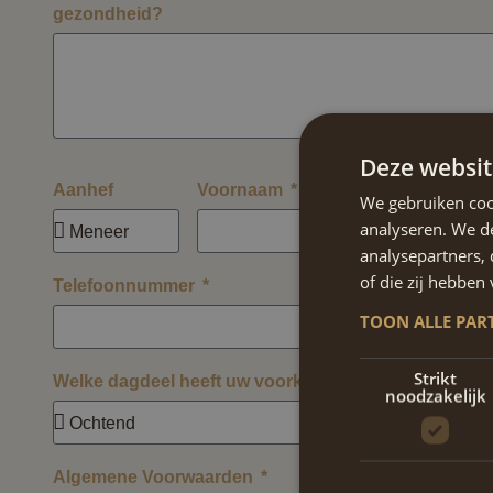
gezondheid?
Deze websit
Aanhef
Voornaam
Achtern
We gebruiken coo
analyseren. We de
analysepartners,
of die zij hebbe
Telefoonnummer
E-mailad
TOON ALLE PAR
Strikt
Welke dagdeel heeft uw voorkeur?
noodzakelijk
Algemene Voorwaarden