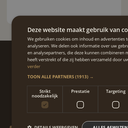
Deze website maakt gebruik van co
We gebruiken cookies om inhoud en advertenties t
analyseren. We delen ook informatie over uw gebru
en analysepartners, die deze kunnen combineren m
heeft verstrekt of die zij hebben verzameld door 
verder
Contact
TOON ALLE PARTNERS
(1913) →
+31 6 47 60 61 28
afspraak@mdcwel.nl
Strikt
Prestatie
Targeting
noodzakelijk
MAASTRICHT
Oranjeplein 201
6224 KV Maastricht
DETAILS WEERGEVEN
ALLES AFWIJZEN