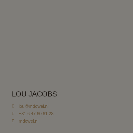
LOU JACOBS
lou@mdcwel.nl
+31 6 47 60 61 28
mdcwel.nl