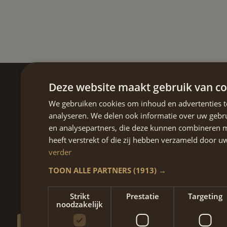
OSTEOPATHIE
Deze website maakt gebruik van co
We gebruiken cookies om inhoud en advertenties t
analyseren. We delen ook informatie over uw gebru
Contact
en analysepartners, die deze kunnen combineren m
+31 6 47 60 61 28
heeft verstrekt of die zij hebben verzameld door 
afspraak@mdcwel.nl
verder
TOON ALLE PARTNERS
(1913) →
MAASTRICHT
Oranjeplein 201
6224 KV Maastricht
Strikt
Prestatie
Targeting
noodzakelijk
PLAN EEN AFSPRAAK