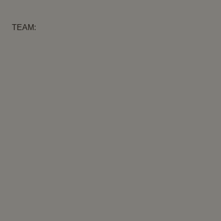
TEAM:
LOU JACOBS
OSTEOPATHIE
WIEN VERJANS
OSTEOPATHIE
OLGA L’ESPOIR