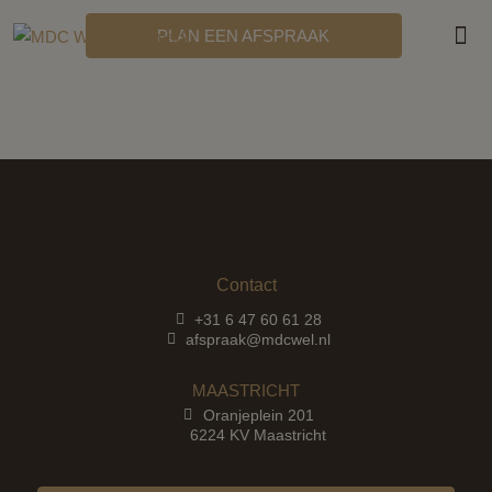
PLAN EEN AFSPRAAK
MDC
DIARREE
Contact
+31 6 47 60 61 28
afspraak@mdcwel.nl
MAASTRICHT
Oranjeplein 201
6224 KV Maastricht