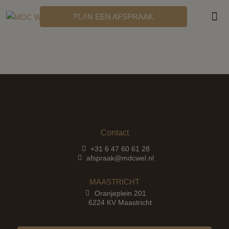
PLAN EEN AFSPRAAK
MDC
HULP BIJ IVF
Contact
+31 6 47 60 61 28
afspraak@mdcwel.nl
MAASTRICHT
Oranjeplein 201
6224 KV Maastricht