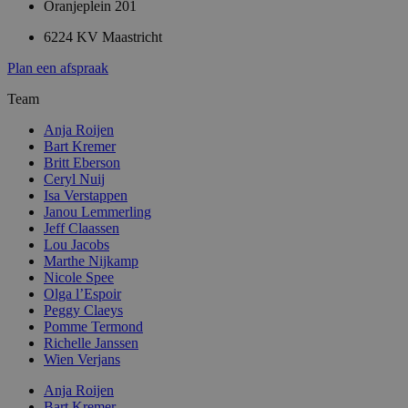
Oranjeplein 201
6224 KV Maastricht
Plan een afspraak
Team
Anja Roijen
Bart Kremer
Britt Eberson
Ceryl Nuij
Isa Verstappen
Janou Lemmerling
Jeff Claassen
Lou Jacobs
Marthe Nijkamp
Nicole Spee
Olga l’Espoir
Peggy Claeys
Pomme Termond
Richelle Janssen
Wien Verjans
Anja Roijen
Bart Kremer