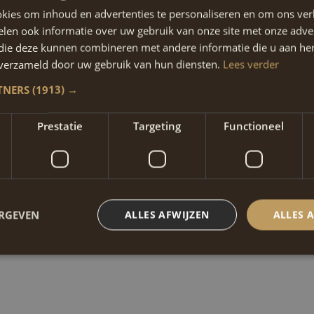
kies om inhoud en advertenties te personaliseren en om ons ver
len ook informatie over uw gebruik van onze site met onze adver
 die deze kunnen combineren met andere informatie die u aan hen
n verzameld door uw gebruik van hun diensten.
Lees verder
continentie. Door het herstellen van balans in het bekken en omliggende
TNERS
(1913) →
n is een persoonlijk consult een goede eerste stap.
Prestatie
Targeting
Functioneel
middel van een korte vragenlijst.
ERGEVEN
ALLES AFWIJZEN
ALLES 