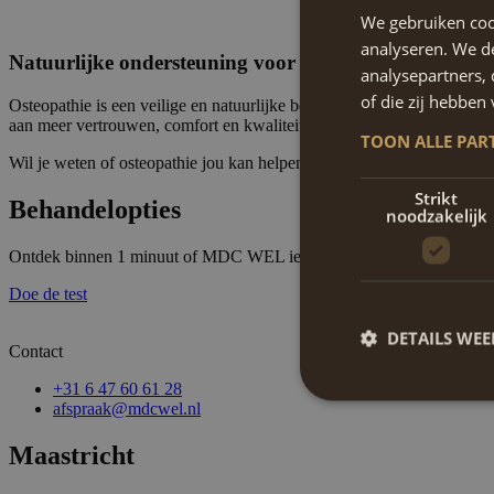
We gebruiken coo
analyseren. We de
Natuurlijke ondersteuning voor meer controle
analysepartners,
of die zij hebbe
Osteopathie is een veilige en natuurlijke behandelmethode bij urine-in
aan meer vertrouwen, comfort en kwaliteit van leven.
TOON ALLE PAR
Wil je weten of osteopathie jou kan helpen bij urine-incontinentie? Da
Strikt
Behandelopties
noodzakelijk
Ontdek binnen 1 minuut of MDC WEL iets voor u kan betekenen door 
Doe de test
DETAILS WE
Contact
+31 6 47 60 61 28
afspraak@mdcwel.nl
Maastricht