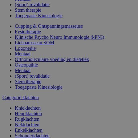
(Sport) revalidatie
Stem therapie
Toegepaste Kinesiologie
Cupping & Ontspanningsmasseuse
Fysiotherapie
Klinische Psycho Neuro Immunologie (kPNI)
Lichaamsscan SOM
Logopedie
Mentaal
Orthomoleculaire voeding en diëtetiek
Osteopathie
Mentaal
(Sport) revalidatie
Stem therapie
Toegepaste Kinesiologie
Categorie klachten
Knieklachten
Heupklachten
Rugklachten
Nekklachten
Enkelklachten
Schouderklachten