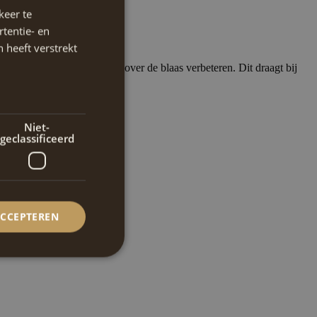
keer te
tentie- en
 heeft verstrekt
 structuren kan de controle over de blaas verbeteren. Dit draagt bij
Niet-
geclassificeerd
ACCEPTEREN