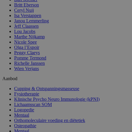
Britt Eberson
Ceryl Nuij
Isa Verstappen
Janou Lemmerling
Jeff Claassen
Lou Jacobs
Marthe Nijkamp
Nicole Spee
Olga l’Espoir
Peggy Claeys
Pomme Termond
Richelle Janssen
Wien Verjans
Aanbod
Cupping & Ontspanningsmasseuse
Fysiotherapie
Klinische Psycho Neuro Immunologie (kPNI)
Lichaamsscan SOM
Logopedie
Mentaal
Orthomoleculaire voeding en diëtetiek
Osteopathie
Mentaal