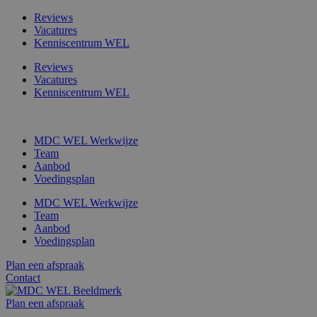
Ga
Reviews
naar
Vacatures
de
Kenniscentrum WEL
inhoud
Reviews
Vacatures
Kenniscentrum WEL
MDC WEL Werkwijze
Team
Aanbod
Voedingsplan
MDC WEL Werkwijze
Team
Aanbod
Voedingsplan
Plan een afspraak
Contact
Plan een afspraak