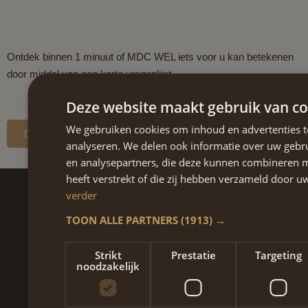
BEHANDELOPTIES
Ontdek binnen 1 minuut of MDC WEL iets voor u kan betekenen
door middel van een korte vragenlijst.
Deze website maakt gebruik van co
We gebruiken cookies om inhoud en advertenties t
DOE DE TEST
analyseren. We delen ook informatie over uw gebru
en analysepartners, die deze kunnen combineren m
heeft verstrekt of die zij hebben verzameld door 
verder
TOON ALLE PARTNERS
(1913) →
Contact
Strikt
Prestatie
Targeting
noodzakelijk
+31 6 47 60 61 28
afspraak@mdcwel.nl