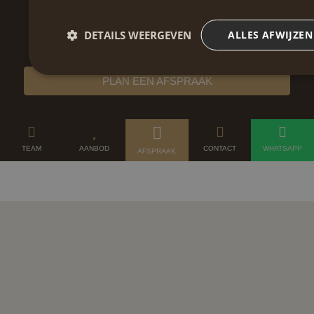
MAASTRICHT
Oranjeplein 201
DETAILS WEERGEVEN
ALLES AFWIJZEN
6224 KV Maastricht
PLAN EEN AFSPRAAK
TEAM
AANBOD
CONTACT
WHATSAPP
AFSPRAAK